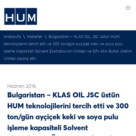
\
\
Anasayfa
Haberler
Bulgaristan – KLAS OIL JSC üstün HUM
teknolojilerini tercih etti ve 300 ton/gün ayçiçek keki ve soya pulu
işleme kapasiteli Solvent Ekstraksiyon Ünitesi ve Sıfır Atık Buhar Üretim
Ünitesi sipariş etti.
Haziran 2016
Bulgaristan – KLAS OIL JSC üstün
HUM teknolojilerini tercih etti ve 300
ton/gün ayçiçek keki ve soya pulu
işleme kapasiteli Solvent