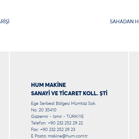
RİŞİ
SAHADAN H
HUM MAKİNE
SANAYİ VE TİCARET KOLL. ŞTİ
Ege Serbest Bölgesi Mümtaz Sok.
No. 20 35410
Gaziemir - İzmir - TÜRKİYE
Telefon: +90 232 252 29 22
Fax: +90 232 252 29 23
E Posta:
makine@hum.com.tr