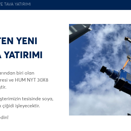
E TAVA YATIRIMI
EN YENI
 YATIRIMI
arından biri olan
resi ve HUM NYT 30X8
tir.
terimizin tesisinde soya,
çiğidi işleyecektir.
edin!