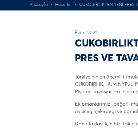
Anasayfa
\
Haberler
\
CUKOBIRLIKTEN YENI PRES V
Ekim 2021
CUKOBIRLIKT
PRES VE TAVA
Türkiye’nin en önemli firmal
CUKOBIRLIK, HUM NYP30 P
Pişirme Tavasını tercih etmiş
Ekipmanlarımız , değerli müş
ayçiçeği çekirdeği ve pamuk 
Daha fazlası için bizi takip 