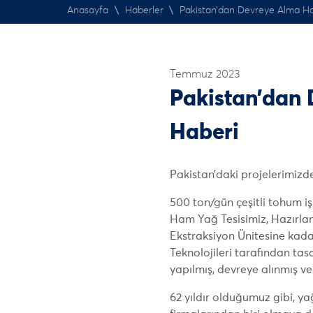
Anasayfa
\
Haberler
\
Pakistan’dan Devreye Alma Ha
Temmuz 2023
Pakistan’dan
Haberi
Pakistan’daki projelerimiz
500 ton/gün çeşitli tohum i
Ham Yağ Tesisimiz, Hazırla
Ekstraksiyon Ünitesine kad
Teknolojileri tarafından tas
yapılmış, devreye alınmış ve 
62 yıldır olduğumuz gibi, ya