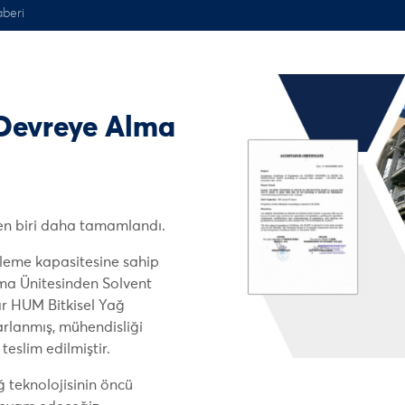
beri
 Devreye Alma
den biri daha tamamlandı.
şleme kapasitesine sahip
ma Ünitesinden Solvent
ar HUM Bitkisel Yağ
arlanmış, mühendisliği
teslim edilmiştir.
ğ teknolojisinin öncü