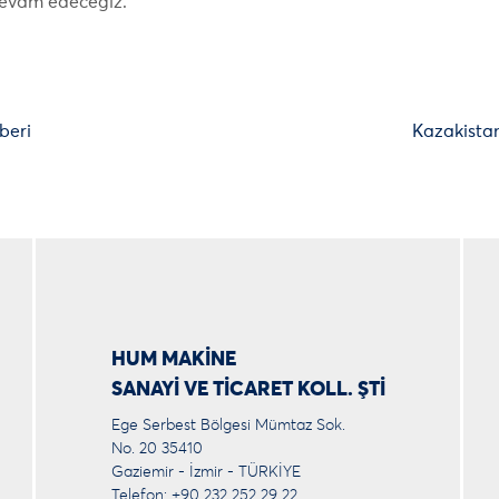
devam edeceğiz.
beri
Kazakista
HUM MAKİNE
SANAYİ VE TİCARET KOLL. ŞTİ
Ege Serbest Bölgesi Mümtaz Sok.
No. 20 35410
Gaziemir - İzmir - TÜRKİYE
Telefon: +90 232 252 29 22