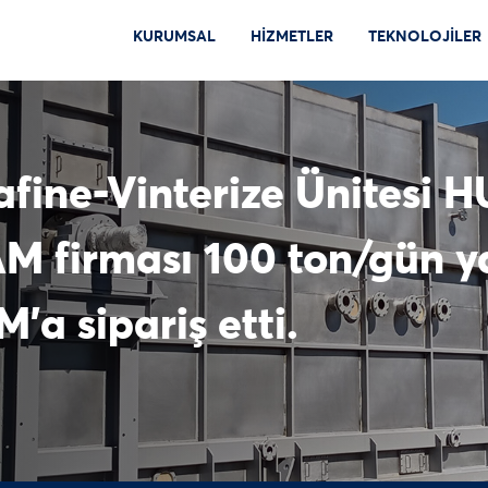
KURUMSAL
HİZMETLER
TEKNOLOJİLER
fine-Vinterize Ünitesi 
M firması 100 ton/gün y
M’a sipariş etti.