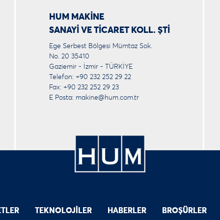
HUM MAKİNE
SANAYİ VE TİCARET KOLL. ŞTİ
Ege Serbest Bölgesi Mümtaz Sok.
No. 20 35410
Gaziemir - İzmir - TÜRKİYE
Telefon: +90 232 252 29 22
Fax: +90 232 252 29 23
E Posta:
makine@hum.com.tr
ETLER
TEKNOLOJİLER
HABERLER
BROŞÜRLER