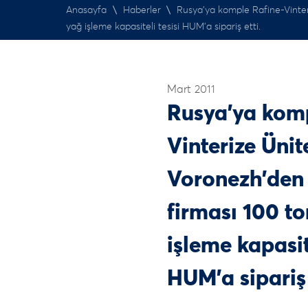
Anasayfa
\
Haberler
\
Rusya’ya komple Rafine-Vinte
yağ işleme kapasiteli tesisi HUM’a sipariş etti.
Mart 2011
Rusya’ya komp
Vinterize Üni
Voronezh’de
firması 100 t
işleme kapasite
HUM’a sipariş 