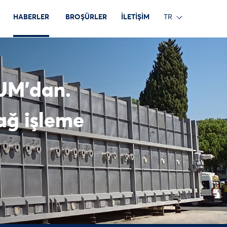
HABERLER
BROŞÜRLER
İLETİŞİM
TR
HUM’dan.
ağ işleme