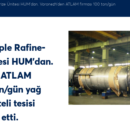
rize Ünitesi HUM’dan. Voronezh’den ATLAM firması 100 ton/gün
le Rafine-
tesi HUM’dan.
n ATLAM
on/gün yağ
li tesisi
etti.