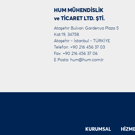
HUM MÜHENDİSLİK
ve TİCARET LTD. ŞTİ.
Ataşehir Bulvarı Gardenya Plaza 5
Kat:19, 34758.
Ataşehir - İstanbul - TÜRKİYE
Telefon: +90 216 456 37 03
Fax: +90 216 456 37 06
E Posta:
hum@hum.com.tr
KURUMSAL
HİZM