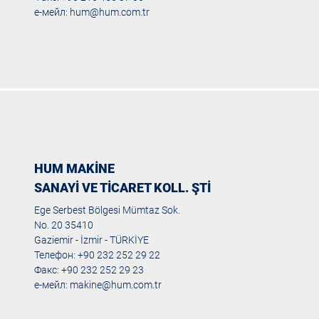
е-мейл:
hum@hum.com.tr
HUM MAKİNE
SANAYİ VE TİCARET KOLL. ŞTİ
Ege Serbest Bölgesi Mümtaz Sok.
No. 20 35410
Gaziemir - İzmir - TÜRKİYE
Телефон: +90 232 252 29 22
Факс: +90 232 252 29 23
е-мейл:
makine@hum.com.tr