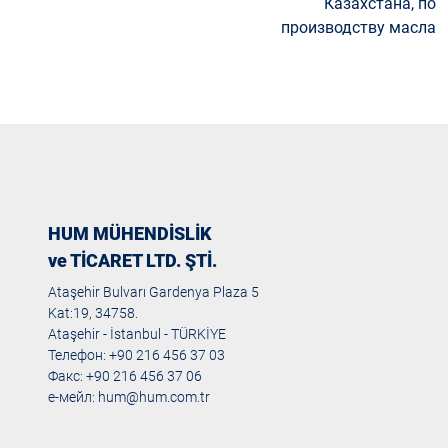
Казахстана, по
производству масла
HUM MÜHENDİSLİK
ve TİCARET LTD. ŞTİ.
Ataşehir Bulvarı Gardenya Plaza 5
Kat:19, 34758.
Ataşehir - İstanbul - TÜRKİYE
Телефон: +90 216 456 37 03
Факс: +90 216 456 37 06
е-мейл:
hum@hum.com.tr