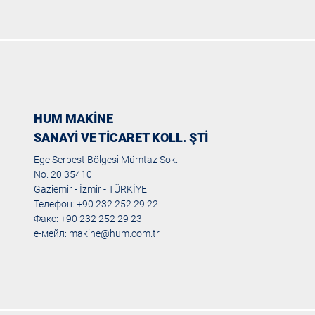
HUM MAKİNE
SANAYİ VE TİCARET KOLL. ŞTİ
Ege Serbest Bölgesi Mümtaz Sok.
No. 20 35410
Gaziemir - İzmir - TÜRKİYE
Телефон: +90 232 252 29 22
Факс: +90 232 252 29 23
е-мейл:
makine@hum.com.tr