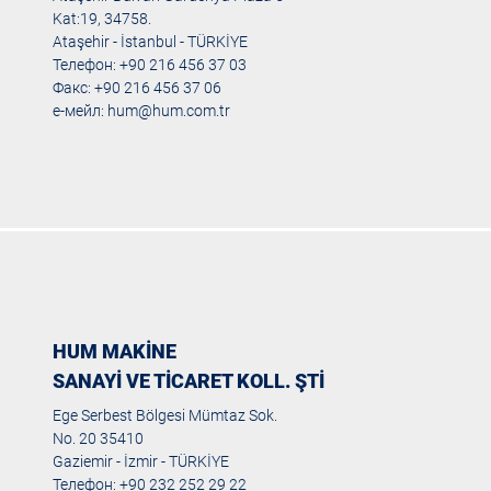
Kat:19, 34758.
Ataşehir - İstanbul - TÜRKİYE
Телефон: +90 216 456 37 03
Факс: +90 216 456 37 06
е-мейл:
hum@hum.com.tr
HUM MAKİNE
SANAYİ VE TİCARET KOLL. ŞTİ
Ege Serbest Bölgesi Mümtaz Sok.
No. 20 35410
Gaziemir - İzmir - TÜRKİYE
Телефон: +90 232 252 29 22