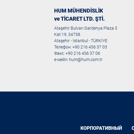
HUM MÜHENDİSLİK
ve TİCARET LTD. ŞTİ.
Ataşehir Bulvarı Gardenya Plaza 5
Kat:19, 34758.
Ataşehir - İstanbul - TÜRKİYE
Телефон: +90 216 456 37 03
Факс: +90 216 456 37 06
е-мейл:
hum@hum.com.tr
КОРПОРАТИВНЫЙ