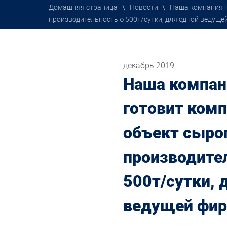
Домашняя страница
\
Новости
\
Наша компания 
производительностью 500т/сутки, для одной ведуще
декабрь 2019
Наша компа
готовит ком
объект сыро
производите
500т/сутки, 
ведущей фир