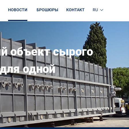
НОВОСТИ
БРОШЮРЫ
КОНТАКТ
RU
й объект сырого
 для одной