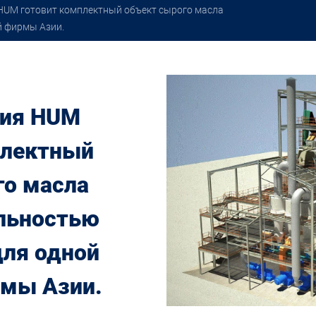
HUM готовит комплектный объект сырого масла
й фирмы Азии.
ния HUM
плектный
го масла
льностью
для одной
мы Азии.