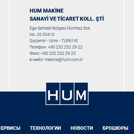
HUM MAKİNE
SANAYİ VE TİCARET KOLL. ŞTİ
Ege Serbest Bölgesi Mümtaz Sok.
No. 20 35410
Gaziemir - İzmir - TÜRKİYE
Телефон: +90 232 252 29 22
Факс: +90 232 252 29 23
е-мейл:
makine@hum.com.tr
СЕРВИСЫ
ТЕХНОЛОГИИ
НОВОСТИ
БРОШЮРЫ