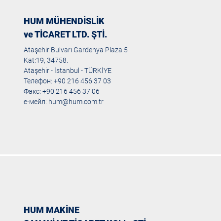
HUM MÜHENDİSLİK
ve TİCARET LTD. ŞTİ.
Ataşehir Bulvarı Gardenya Plaza 5
Kat:19, 34758.
Ataşehir - İstanbul - TÜRKİYE
Телефон: +90 216 456 37 03
Факс: +90 216 456 37 06
е-мейл:
hum@hum.com.tr
HUM MAKİNE