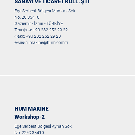
SANAYİ VE TİCARET KOLL. ŞTİ
Ege Serbest Bölgesi Mümtaz Sok.
No. 20 35410
Gaziemir - İzmir - TÜRKİYE
Телефон: +90 232 252 29 22
Факс: +90 232 252 29 23
е-мейл:
makine@hum.com.tr
HUM MAKİNE
Workshop-2
Ege Serbest Bölgesi Ayhan Sok.
No. 22/C 35410