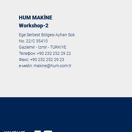
HUM MAKİNE
Workshop-2
Ege Serbest Bölgesi Ayhan Sok.
No. 22/C 35410
Gaziemir - İzmir - TÜRKİYE
Телефон: +90 232 252 29 22
Факс: +90 232 252 29 23
е-мейл:
makine@hum.com.tr