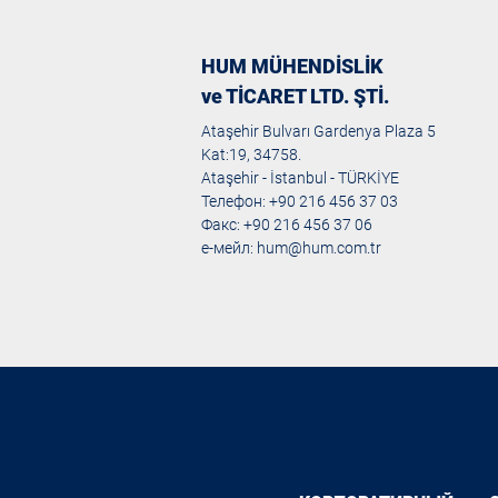
HUM MÜHENDİSLİK
ve TİCARET LTD. ŞTİ.
Ataşehir Bulvarı Gardenya Plaza 5
Kat:19, 34758.
Ataşehir - İstanbul - TÜRKİYE
Телефон: +90 216 456 37 03
Факс: +90 216 456 37 06
е-мейл:
hum@hum.com.tr