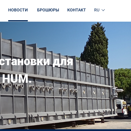
НОВОСТИ
БРОШЮРЫ
КОНТАКТ
RU
установки для
а HUM.