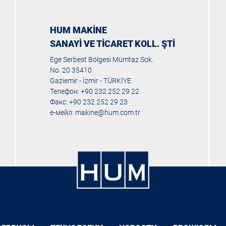
HUM MAKİNE
SANAYİ VE TİCARET KOLL. ŞTİ
Ege Serbest Bölgesi Mümtaz Sok.
No. 20 35410
Gaziemir - İzmir - TÜRKİYE
Телефон: +90 232 252 29 22
Факс: +90 232 252 29 23
е-мейл:
makine@hum.com.tr