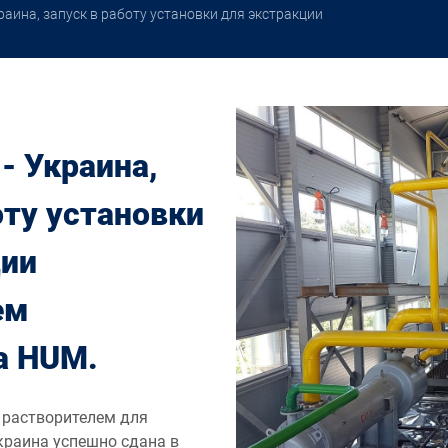
раина, запуск в работу установки для экстракции
- Украина,
оту установки
ции
ем
а HUM.
 растворителем для
краина успешно сдана в