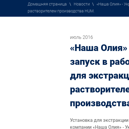
Домашняя страница
\
Новости
\
«Наша Олия» - Ук
растворителем производства HUM.
июль 2016
«Наша Олия» 
запуск в раб
для экстрак
растворител
производств
Установка для экстракции
компании «Наша Олия» - У