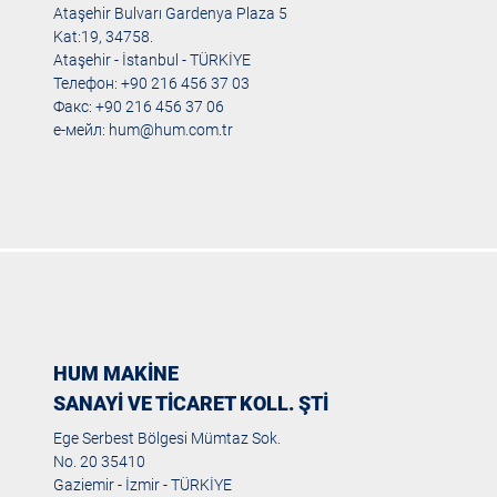
Ataşehir Bulvarı Gardenya Plaza 5
Kat:19, 34758.
Ataşehir - İstanbul - TÜRKİYE
Телефон: +90 216 456 37 03
Факс: +90 216 456 37 06
е-мейл:
hum@hum.com.tr
HUM MAKİNE
SANAYİ VE TİCARET KOLL. ŞTİ
Ege Serbest Bölgesi Mümtaz Sok.
No. 20 35410
Gaziemir - İzmir - TÜRKİYE