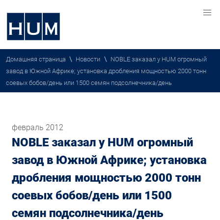
\
\
Домашняя страница
Новости
NOBLE заказал у HUM огромный
завод в Южной Африке; установка дробления мощностью 2000 тонн
соевых бобов/день или 1500 семян подсолнечника/день
февраль 2012
NOBLE заказал у HUM огромный
завод в Южной Африке; установка
дробления мощностью 2000 тонн
соевых бобов/день или 1500
семян подсолнечника/день