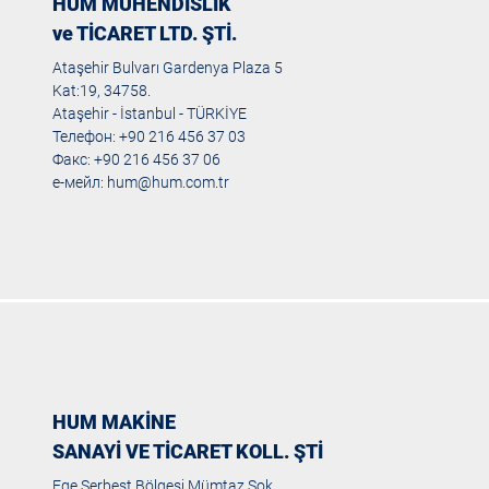
HUM MÜHENDİSLİK
ve TİCARET LTD. ŞTİ.
Ataşehir Bulvarı Gardenya Plaza 5
Kat:19, 34758.
Ataşehir - İstanbul - TÜRKİYE
Телефон: +90 216 456 37 03
Факс: +90 216 456 37 06
е-мейл:
hum@hum.com.tr
HUM MAKİNE
SANAYİ VE TİCARET KOLL. ŞTİ
Ege Serbest Bölgesi Mümtaz Sok.