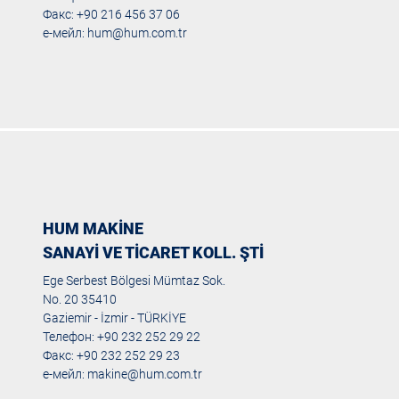
Факс: +90 216 456 37 06
е-мейл:
hum@hum.com.tr
HUM MAKİNE
SANAYİ VE TİCARET KOLL. ŞTİ
Ege Serbest Bölgesi Mümtaz Sok.
No. 20 35410
Gaziemir - İzmir - TÜRKİYE
Телефон: +90 232 252 29 22
Факс: +90 232 252 29 23
е-мейл:
makine@hum.com.tr