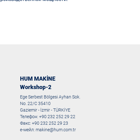
HUM MAKİNE
Workshop-2
Ege Serbest Bölgesi Ayhan Sok.
No. 22/C 35410
Gaziemir - İzmir - TÜRKİYE
Телефон: +90 232 252 29 22
Факс: +90 232 252 29 23
е-мейл:
makine@hum.com.tr