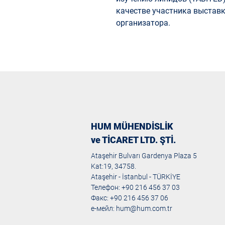
качестве участника выстав
организатора.
HUM MÜHENDİSLİK
ve TİCARET LTD. ŞTİ.
Ataşehir Bulvarı Gardenya Plaza 5
Kat:19, 34758.
Ataşehir - İstanbul - TÜRKİYE
Телефон: +90 216 456 37 03
Факс: +90 216 456 37 06
е-мейл:
hum@hum.com.tr