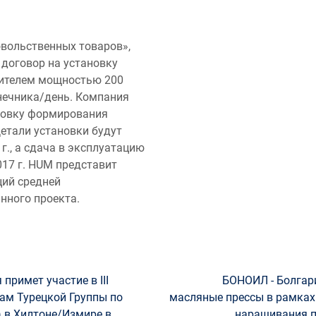
вольственных товаров»,
договор на установку
рителем мощностью 200
нечника/день. Компания
новку формирования
Детали установки будут
г., а сдача в эксплуатацию
017 г. HUM представит
ций средней
нного проекта.
примет участие в III
БОНОИЛ - Болгар
ам Турецкой Группы по
масляные прессы в рамка
 в Хилтоне/Измире в
наращивания п