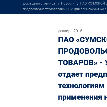
Домашняя страница
\
Новости
\
ПАО «СУМСКОЙ З
предпочтение технологиям HUM для применения на с
декабрь 2016
ПАО «СУМСК
ПРОДОВОЛЬ
ТОВАРОВ» - 
отдает пред
технологиям
применения 