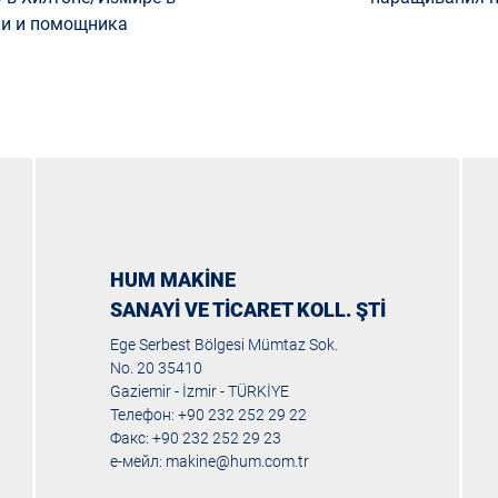
ки и помощника
HUM MAKİNE
SANAYİ VE TİCARET KOLL. ŞTİ
Ege Serbest Bölgesi Mümtaz Sok.
No. 20 35410
Gaziemir - İzmir - TÜRKİYE
Телефон: +90 232 252 29 22
Факс: +90 232 252 29 23
е-мейл:
makine@hum.com.tr