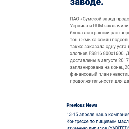
заводе.
ПАО «Сумской завод продо
Украина и HUM заключили 
блока экстракции раство
тонн жмыха семян подсол
также заказала одну уста
хлопьев FS816 800х1600. 
доставлены в августе 2017 
запланирована на конец 2
финансовый план инвести
продолжительности для да
Previous News
13-15 апреля наша компания 
Конгрессе по пищевым масл
изучению липидов (YABİTED)