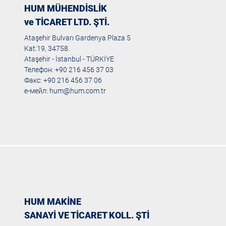
HUM MÜHENDİSLİK
ve TİCARET LTD. ŞTİ.
Ataşehir Bulvarı Gardenya Plaza 5
Kat:19, 34758.
Ataşehir - İstanbul - TÜRKİYE
Телефон: +90 216 456 37 03
Факс: +90 216 456 37 06
е-мейл:
hum@hum.com.tr
HUM MAKİNE
SANAYİ VE TİCARET KOLL. ŞTİ