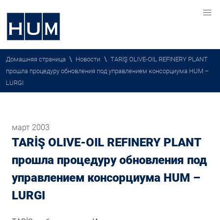
\
\
Домашняя страница
Новости
TARİŞ OLIVE-OIL REFINERY PLANT
прошла процедуру обновления под управлением консорциума HUM –
LURGI
март 2003
TARİŞ OLIVE-OIL REFINERY PLANT
прошла процедуру обновления под
управлением консорциума HUM –
LURGI