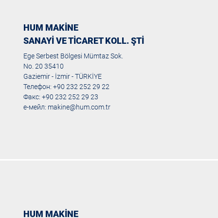
HUM MAKİNE
SANAYİ VE TİCARET KOLL. ŞTİ
Ege Serbest Bölgesi Mümtaz Sok.
No. 20 35410
Gaziemir - İzmir - TÜRKİYE
Телефон: +90 232 252 29 22
Факс: +90 232 252 29 23
е-мейл:
makine@hum.com.tr
HUM MAKİNE