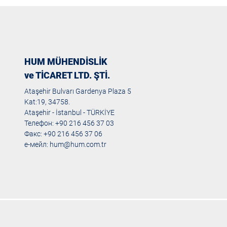
HUM MÜHENDİSLİK
ve TİCARET LTD. ŞTİ.
Ataşehir Bulvarı Gardenya Plaza 5
Kat:19, 34758.
Ataşehir - İstanbul - TÜRKİYE
Телефон: +90 216 456 37 03
Факс: +90 216 456 37 06
е-мейл:
hum@hum.com.tr