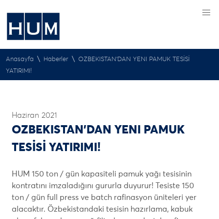
\
\
Anasayfa
Haberler
OZBEKISTAN’DAN YENI PAMUK TESİSİ
YATIRIMI!
Haziran 2021
OZBEKISTAN’DAN YENI PAMUK
TESİSİ YATIRIMI!
HUM 150 ton / gün kapasiteli pamuk yağı tesisinin
kontratını imzaladığını gururla duyurur! Tesiste 150
ton / gün full press ve batch rafinasyon üniteleri yer
alacaktır. Özbekistandaki tesisin hazırlama, kabuk