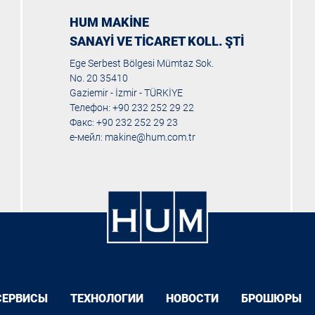
HUM MAKİNE
SANAYİ VE TİCARET KOLL. ŞTİ
Ege Serbest Bölgesi Mümtaz Sok.
No. 20 35410
Gaziemir - İzmir - TÜRKİYE
Телефон: +90 232 252 29 22
Факс: +90 232 252 29 23
е-мейл:
makine@hum.com.tr
СЕРВИСЫ
ТЕХНОЛОГИИ
НОВОСТИ
БРОШЮРЫ