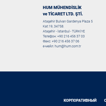
HUM MÜHENDİSLİK
ve TİCARET LTD. ŞTİ.
Ataşehir Bulvarı Gardenya Plaza 5
Kat:19, 34758.
Ataşehir - İstanbul - TÜRKİYE
Телефон: +90 216 456 37 03
Факс: +90 216 456 37 06
е-мейл:
hum@hum.com.tr
КОРПОРАТИВНЫЙ