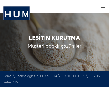
LESİTİN KURUTMA
Müşteri odaklı çözümler
\
\
\
Home
Technologies
BİTKİSEL YAĞ TEKNOLOJİLERİ
LESİTİN
KURUTMA