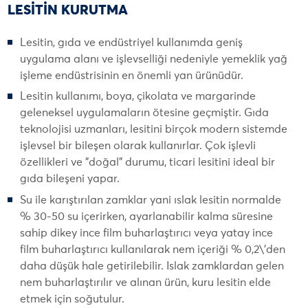
LESİTİN KURUTMA
Lesitin, gıda ve endüstriyel kullanımda geniş
uygulama alanı ve işlevselliği nedeniyle yemeklik yağ
işleme endüstrisinin en önemli yan ürünüdür.
Lesitin kullanımı, boya, çikolata ve margarinde
geleneksel uygulamaların ötesine geçmiştir. Gıda
teknolojisi uzmanları, lesitini birçok modern sistemde
işlevsel bir bileşen olarak kullanırlar. Çok işlevli
özellikleri ve "doğal" durumu, ticari lesitini ideal bir
gıda bileşeni yapar.
Su ile karıştırılan zamklar yani ıslak lesitin normalde
% 30-50 su içerirken, ayarlanabilir kalma süresine
sahip dikey ince film buharlaştırıcı veya yatay ince
film buharlaştırıcı kullanılarak nem içeriği % 0,2\'den
daha düşük hale getirilebilir. Islak zamklardan gelen
nem buharlaştırılır ve alınan ürün, kuru lesitin elde
etmek için soğutulur.