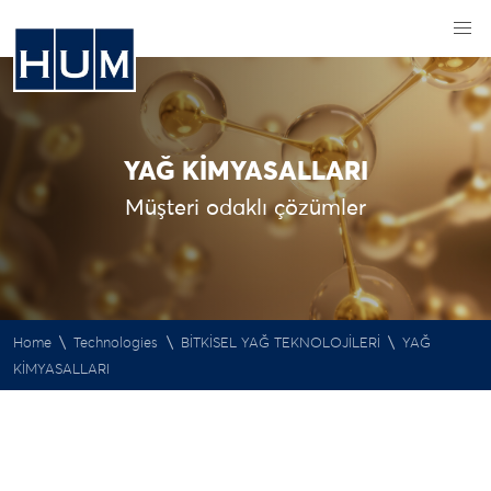
YAĞ KİMYASALLARI
Müşteri odaklı çözümler
\
\
\
Home
Technologies
BİTKİSEL YAĞ TEKNOLOJİLERİ
YAĞ
KİMYASALLARI