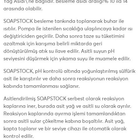
Yağ Asidi\'ne bağlıdır. Besleme asidi aralığı% 10 ila 14
arasında olabilir.
SOAPSTOCK besleme tankında toplanarak buhar ile
ısıtılır. Pompa ile istenilen sıcaklığa ulaşılıncaya kadar ısı
değiştiriciden geçirilir. Daha sonra taze su tüketimini
azaltmak için karışıma belirli miktarda geri
dönüştürülmüş atık su ilave edilir. Asitli suyun pH
seviyesini düşürmek için yıkama suyu ile muamele edilir.
SOAPSTOCK, pH kontrolü altında yoğunlaştırılmış sülfürik
asit ile karıştırılır ve daha sonra reaksiyonun reaksiyon
kabında tamamlanması sağlanır.
Asitlendirilmiş SOAPSTOCK serbest olarak reaksiyon
kaplarına iner, burada asit yağ ve asitli su olarak ayrılır.
Reaksiyon kaplarında ayırma işlemi tamamlandıktan
sonra asitli sular çökeltme kabına boşaltılır. Asit yağ,
kapta toplanır ve bir seviye cihazı ile otomatik olarak
kontrol edilir.