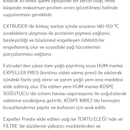
KABUK AYIRMA işlemi opsiyonel bir tercih olup, nihai
küspede maksimum protein oranı gözetilmesi halinde
uygulanması gereklidir.
EXTRUDER ‘de birkaç saniye içinde soyanın 140-150 ⁰C
sıcaklıklara ulaşması ile proteinin pişmesi sağlanır,
besleyiciliği ve büyümeyi engelleyen inhibitörler
engellenmiş olur ve soyadaki yağ hücrelerinin
parçalanması sağlanır.
Extruder’den çıkan tam yağlı pişirilmiş soya HUM marka
EXPELLER PRES (kontinu vidalı sıkma presi) ile sıkılarak
içindeki fazla yağ alınır ve yarım yağlı yem ana maddesi
elde edilmiş olur. Ele edilen yem HUM marka KÜSPE
SOĞUTUCU ‘da ortam havası aspirasyonu ile soğutularak
saklama sıcaklığına getirilir, KÜSPE KIRICI ‘da homojen
boyutlandırma yapılır ve kullanım için sevk edilir.
Expeller Preste elde edilen yağ ise TORTU ELEĞİ ‘nde ve
FİLTRE ‘de süzülerek yabancı maddelerden ve