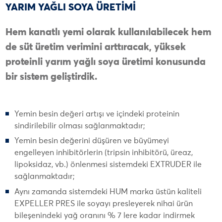
YARIM YAĞLI SOYA ÜRETİMİ
Hem kanatlı yemi olarak kullanılabilecek hem
de süt üretim verimini arttıracak, yüksek
proteinli yarım yağlı soya üretimi konusunda
bir sistem geliştirdik.
Yemin besin değeri artışı ve içindeki proteinin
sindirilebilir olması sağlanmaktadır;
Yemin besin değerini düşüren ve büyümeyi
engelleyen inhibitörlerin (tripsin inhibitörü, üreaz,
lipoksidaz, vb.) önlenmesi sistemdeki EXTRUDER ile
sağlanmaktadır;
Aynı zamanda sistemdeki HUM marka üstün kaliteli
EXPELLER PRES ile soyayı presleyerek nihai ürün
bileşenindeki yağ oranını % 7 lere kadar indirmek