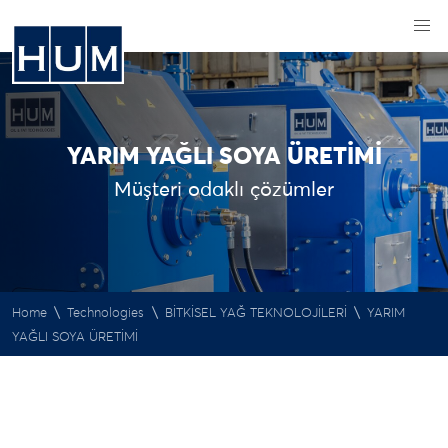
YARIM YAĞLI SOYA ÜRETİMİ
Müşteri odaklı çözümler
\
\
\
Home
Technologies
BİTKİSEL YAĞ TEKNOLOJİLERİ
YARIM
YAĞLI SOYA ÜRETİMİ