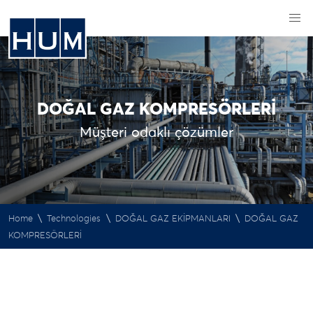
DOĞAL GAZ KOMPRESÖRLERİ
Müşteri odaklı çözümler
\
\
\
Home
Technologies
DOĞAL GAZ EKİPMANLARI
DOĞAL GAZ
KOMPRESÖRLERİ